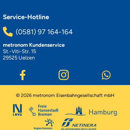
Service-Hotline
(0581) 97 164-164
metronom Kundenservice
St.-Viti-Str. 15
29525 Uelzen
© 2026 metronom Eisenbahngesellschaft mbH