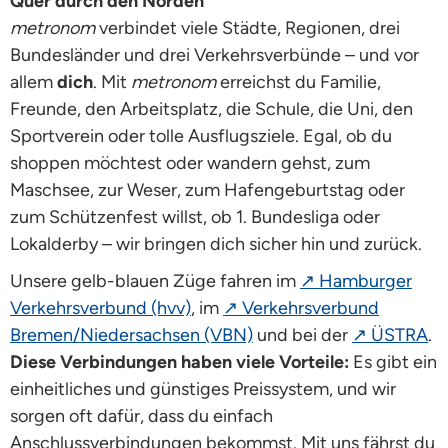
Quer durch den Norden
metronom
verbindet viele Städte, Regionen, drei
Bundesländer und drei Verkehrsverbünde – und vor
allem
dich
. Mit
metronom
erreichst du Familie,
Freunde, den Arbeitsplatz, die Schule, die Uni, den
Sportverein oder tolle Ausflugsziele. Egal, ob du
shoppen möchtest oder wandern gehst, zum
Maschsee, zur Weser, zum Hafengeburtstag oder
zum Schützenfest willst, ob 1. Bundesliga oder
Lokalderby – wir bringen dich sicher hin und zurück.
Unsere gelb-blauen Züge fahren im
↗ Hamburger
Verkehrsverbund (hvv)
, im
↗ Verkehrsverbund
Bremen/Niedersachsen (VBN)
und bei der
↗ ÜSTRA
.
Diese Verbindungen haben viele Vorteile:
Es gibt ein
einheitliches und günstiges Preissystem, und wir
sorgen oft dafür, dass du einfach
Anschlussverbindungen bekommst. Mit uns fährst du