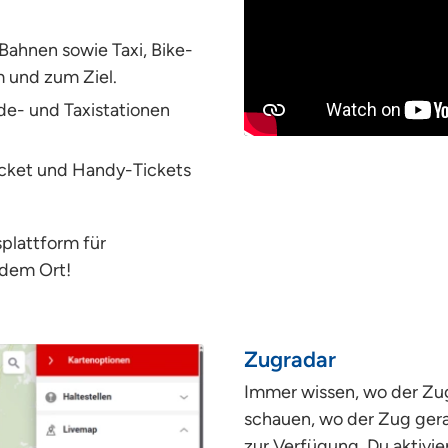
ahnen sowie Taxi, ­Bike-
 und zum Ziel.
de- und Taxi­stationen
cket und Handy-Tickets
splattform für
edem Ort!
Zugradar
Immer wissen, wo der Zug
schauen, wo der Zug gerad
zur Verfügung. Du aktivie